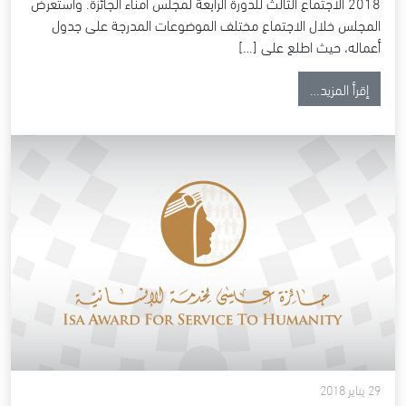
2018 الاجتماع الثالث للدورة الرابعة لمجلس أمناء الجائزة. واستعرض
المجلس خلال الاجتماع مختلف الموضوعات المدرجة على جدول
أعماله، حيث اطلع على […]
from سمو الشيخ محمد بن مبارك يترأس الاجتماع الثالث للدورة الرابعة لمجلس أمناء جائزة عيسى لخدمة الإنسانية
إقرأ المزيد…
29 يناير 2018