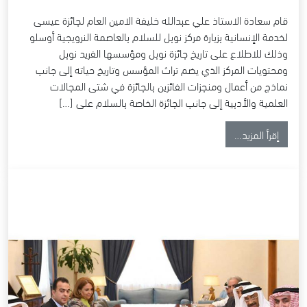
قام سعادة الاستاذ علي عبدالله خليفة الامين العام لجائزة عيسى
لخدمة الإنسانية بزيارة مركز نوبل للسلام بالعاصمة النرويجية أوسلو
وذلك للاطلاع على تاريخ جائزة نوبل ومؤسسها الفريد نوبل
ومحتويات المركز الذي يضم تراث المؤسس وتاريخ حياته إلى جانب
نماذج من أعمال ومنجزات الفائزين بالجائزة في شتى المجالات
العلمية والأدبية إلى جانب الجائزة الخاصة بالسلام على […]
from زيارة الامين العام لجائزة عيسى لخدمة الإنسانية لمركز نوبل للسلام
إقرأ المزيد…