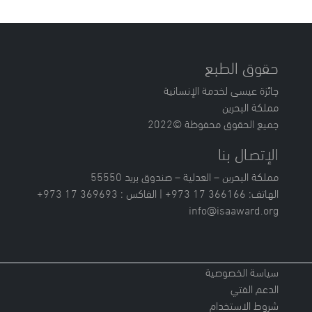
حقوق الطبع
جائزة عيسى لخدمة الإنسانية
مملكة البحرين
جميع الحقوق محفوظة ©2022
الإتصـال بنا
مملكة البحرين – العدلية – صندوق بريد 55550
الهاتف: 366166 17 973+ | الفاكس : 369693 17 973+
info@isaaward.org
سياسة الخصوصية
الدعم الفتي
شروط الاستخدام