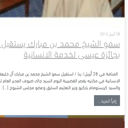
28 أبريل 2013
سمو الشيخ محمد بن مبارك يستقبل ال
بجائزة عيسى لخدمة الانسانية
المنامة في 28 أبريل/ بنا / استقبل سمو الشيخ محمد بن مبارك 
الانسانية في مكتبه بقصر القضيبية اليوم السيد جاك ضيوف المدير العام لم
والسيد كريستوفام باركيو وزير التعليم السابق وعضو مجلس الشيوخ […]
from سمو الشيخ محمد بن مبارك يستقبل الأعضاء الجدد في لجنة التحكيم بجائزة عيسى لخدمة الانسانية
إقرأ المزيد…