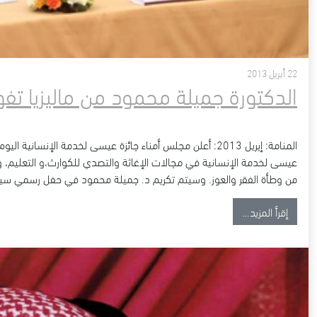
22 أبريل 2013
الدكتورة جميلة محمود من ماليزيا تفو
المنامة: إبريل 2013: أعلن مجلس أمناء جائزة عيسى لخدمة الإن
عيسى لخدمة الإنسانية في مجالات الإغاثة والتصدي للكوارث،و التعليم، وخد
من وطأة الفقر والعوز. وسيتم تكريم د. جميلة محمود في حفل رسمي سي
from الدكتورة جميلة محمود من ماليزيا تفوز بجائزة عيسى لخدمة الإنسانية
إقرأ المزيد…