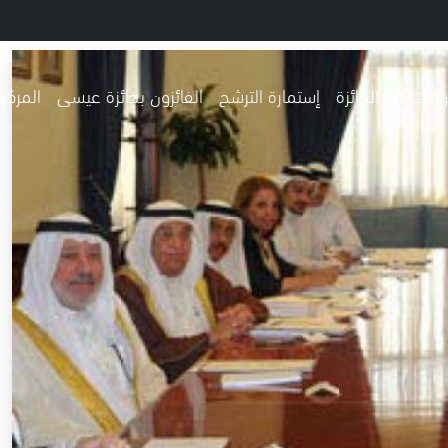
مات عن الجائزة
إستمارة الترشح
الفائزون بجائزة عيسى
المركز