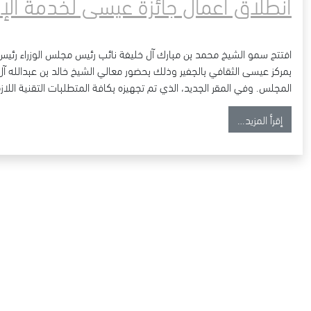
انطلاق أعمال جائزة عيسى لخدمة الإن
افتتح سمو الشيخ محمد بن مبارك آل خليفة نائب رئيس مجلس الوزراء رئيس م
بمركز عيسى الثقافي بالجفير وذلك بحضور معالي الشيخ خالد بن عبدالله آل
المجلس. وفي المقر الجديد، الذي تم تجهيزه بكافة المتطلبات التقنية اللاز
from انطلاق أعمال جائزة عيسى لخدمة الإنسانية على الساحة الدولية
إقرأ المزيد…