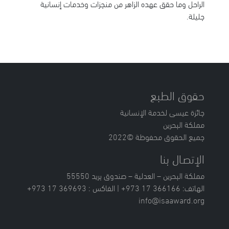
الراحل وما حقق عهده الزاهر من منجزات وخدمات إنسانية
جليلة.
حقوق الطبع
جائزة عيسى لخدمة الإنسانية
مملكة البحرين
جميع الحقوق محفوظة ©2022
الإتصـال بنا
مملكة البحرين – العدلية – صندوق بريد 55550
الهاتف: 366166 17 973+ | الفاكس : 369693 17 973+
info@isaaward.org