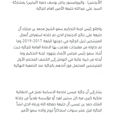
(الأرجنتين) ، والبروفيسور رياض يوسف حمزة (البحرين) بمشاركة
السيد علي عبدالله خليفة الأمين العام للجائزة .
واطلع رئيس لجنة التحكيم سمو الشيخ محمد بن مبارك آل
خليفة على نتائج الاجتماع الذي تم خلاله استعراض أعمال
المترشحين لنيل الجائزة في دورتها الرابعة 2017-2019 وما
تم تداوله من مقترحات تقدمت بها الامانة العامة للجائزة حيث
أشاد سمو رئيس مجلس الأمناء بجهود لجنة التحكيم وما
أبدته من خبرة عالية في التوصل إلى الكشف المختصر الأول
للمترشحين المحتمل فوز أحدهم بالجائزة عند التصفية النهائية
.
يشار إلى أن جائزة عيسى لخدمة الانسانية تمنح في احتفالية
ملكية كبرى مرة كل سنتين لفرد أو مؤسسة تقديراً من جلالة
الملك حمد بن عيسى آل خليفة حفظه الله ورعاه الذي انشأ
الجائزة قبل عشر سنوات استذكاراً لروح والده سمو الأمير